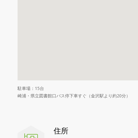
駐車場：15台
崎浦・県立図書館口バス停下車すぐ（金沢駅より約20分）
住所